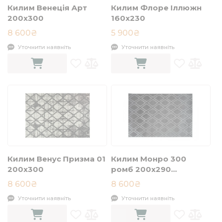
Килим Венеція Арт
Килим Флоре Іллюжн
200x300
160x230
8 600₴
5 900₴
Уточнити наявніть
Уточнити наявніть
Килим Венус Призма 01
Килим Монро 300
200х300
ромб 200x290
антрацит
8 600₴
8 600₴
Уточнити наявніть
Уточнити наявніть