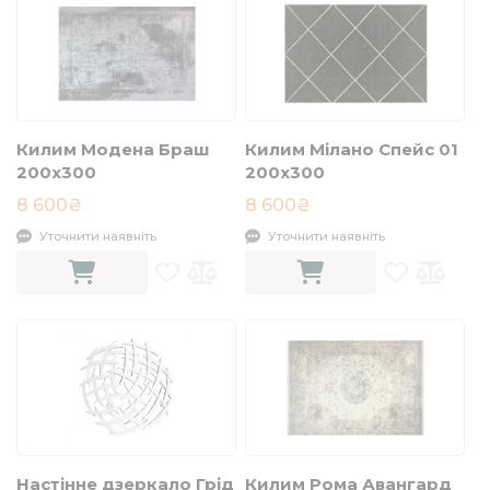
Килим Модена Браш
Килим Мілано Спейс 01
200x300
200х300
8 600₴
8 600₴
Уточнити наявніть
Уточнити наявніть
Настінне дзеркало Грід
Килим Рома Авангард