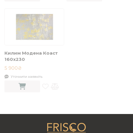
Килим Модена Коаст
160x230
5 900₴
Уточнити наявніть