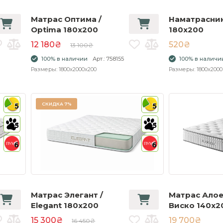
Матрас Оптима /
Наматрасник
Optima 180x200
180x200
12 180₴
520₴
13 100₴
100% в наличии
Арт.: 758155
100% в наличи
Размеры: 1800x2000x200
Размеры: 1800x2000
СКИДКА
7%
5
5
5
5
6
6
Матрас Элегант /
Матрас Ало
Elegant 180x200
Виско 140x2
15 300₴
19 700₴
16 450₴