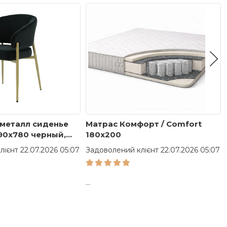
можно только для модели, которая соответствует вашим
атиться к врачу-ортопеду для рекомендаций.
 металл сиденье
Матрас Комфорт / Comfort
90x780 черный,
180x200
е
ієнт 22.07.2026 05:07
Задоволений клієнт 22.07.2026 05:07
...