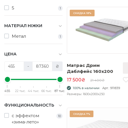
5
1
СКИДКА
18%
МАТЕРІАЛ НІЖКИ
Метал
1
ЦЕНА
Матрас Дрим
-
₴
Даблфейс 160x200
17 500₴
21 400₴
100% в наличии
Арт.: 911839
455
22 тыс.
44 тыс.
66 тыс.
87 тыс.
Размеры: 1600x2000x250
ФУНКЦИОНАЛЬНОСТЬ
СКИДКА
7%
с эффектом
10
«зима-лето»