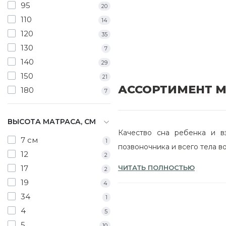
95
20
110
14
120
35
130
7
140
29
150
21
АССОРТИМЕНТ М
180
7
ВЫСОТА МАТРАСА, СМ
Качество сна ребенка и в
7 см
1
позвоночника и всего тела в
12
2
17
ЧИТАТЬ ПОЛНОСТЬЮ
Изделие подбирают по таки
2
19
4
размер кровати;
34
1
состояние здоровья, спя
4
5
количество человек;
5
10