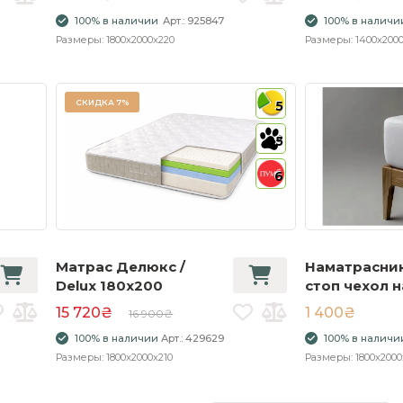
100% в наличии
Арт.: 925847
100% в наличи
Размеры: 1800x2000x220
Размеры: 1400x200
СКИДКА
7%
5
5
6
Матрас Делюкс /
Наматрасник
Delux 180x200
стоп чехол н
180х200 с в
15 720₴
1 400₴
16 900₴
бортом
100% в наличии
Арт.: 429629
100% в наличи
Размеры: 1800x2000x210
Размеры: 1800x2000