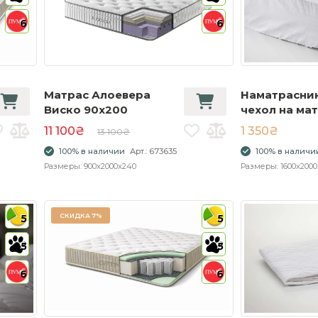
6
6
Матрас Алоевера
Наматрасни
Виско 90x200
чехол на ма
160x200 с в
11 100₴
1 350₴
13 100₴
бортом
100% в наличии
Арт.: 673635
100% в наличи
Размеры: 900x2000x240
Размеры: 1600x2000
СКИДКА
7%
5
5
5
5
6
6