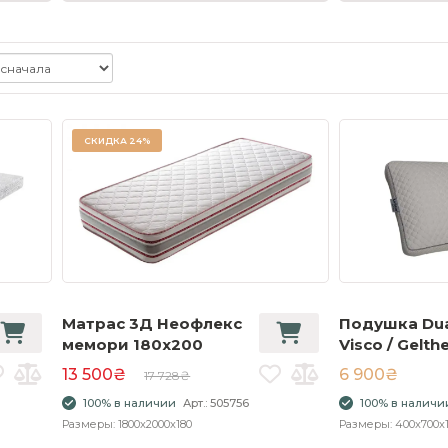
СКИДКА
24%
Матрас 3Д Неофлекс
Подушка Dual
мемори 180х200
Visco / Gelth
40x70 см
13 500₴
6 900₴
17 728₴
100% в наличии
Арт.: 505756
100% в наличи
Размеры: 1800x2000x180
Размеры: 400x700x