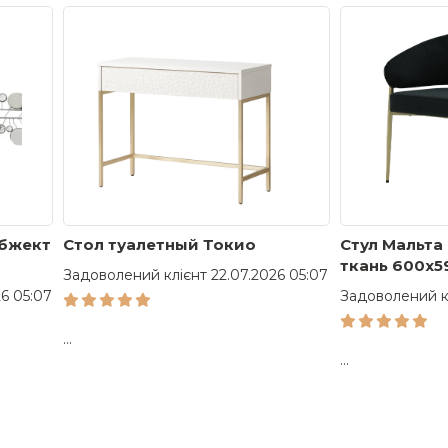
 важно убедиться, что он подарит здоровый сон. Это воз
заболеваний опорно-двигательного аппарата необходимо обр
обжект
Стол туалетный Токио
Стул Мальта
ткань 600x5
Задоволений клієнт 22.07.2026 05:07
ноги золоты
6 05:07
Задоволений кл
...
...