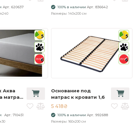
и
Арт.: 620637
100% в наличии
Арт.: 836642
0x240
Размеры: 140x200 см
5
5
5
5
6
6
 Аква
Основание под
а матрас
матрас к кровати 1,6
ысоким
5 418₴
и
Арт.: 710451
100% в наличии
Арт.: 992688
x30
Размеры: 160x200 см