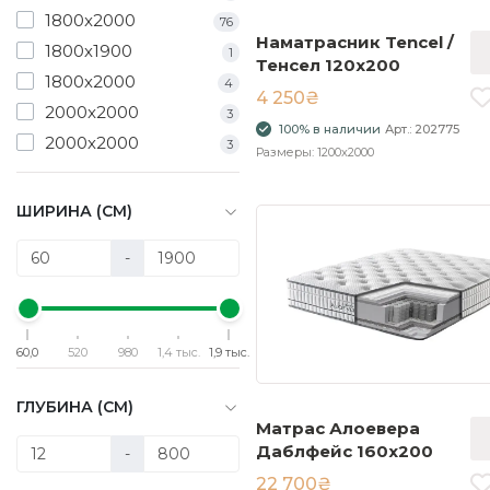
1800x2000
76
Наматрасник Tencel /
1800х1900
1
Тенсел 120x200
1800х2000
4
4 250₴
2000x2000
3
100% в наличии
Арт.: 202775
2000х2000
3
Размеры: 1200x2000
ШИРИНА (СМ)
-
60,0
520
980
1,4 тыс.
1,9 тыс.
ГЛУБИНА (СМ)
Матрас Алоевера
Даблфейс 160x200
-
22 700₴