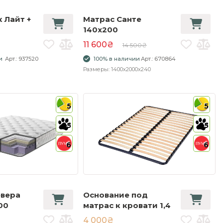
 Лайт +
Матрас Санте
140x200
11 600₴
14 500₴
и
Арт.: 937520
100% в наличии
Арт.: 670864
Размеры: 1400x2000x240
5
5
5
5
6
6
евера
Основание под
00
матрас к кровати 1,4
4 000₴