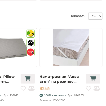
Показать:
5
5
6
 Pillow
Наматрасник "Аква
erm
стоп" на резинке,
мембрана 160х200
823₴
и
Арт.: 105991
100% в наличии
Арт.: 620285
140
Размеры: 1600x2000