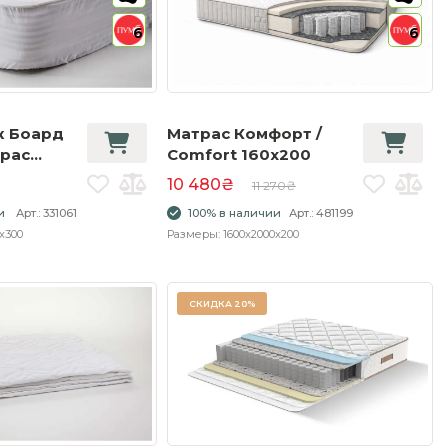
6
6
к Боард
Матрас Комфорт /
трас
Comfort 160x200
ысоким
10 480₴
11 270₴
и
Арт.: 331061
100% в наличии
Арт.: 481199
x300
Размеры: 1600x2000x200
СКИДКА
20%