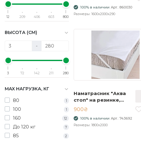
100% в наличии
Арт.: 860030
Размеры: 1600x2000x290
12
209
406
603
800
ВЫСОТА (СМ)
-
3
72
142
211
280
MAX НАГРУЗКА, КГ
Наматрасник "Аква
стоп" на резинке,
80
1
мембрана 180х200
100
900₴
1
160
12
100% в наличии
Арт.: 743692
Размеры: 1800x2000
До 120 кг
7
85
2