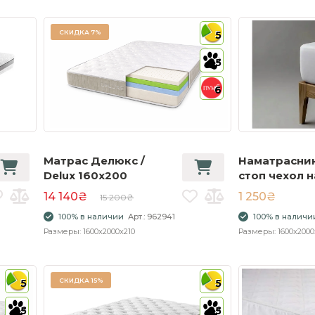
СКИДКА
7%
5
5
6
Матрас Делюкс /
Наматрасник
Delux 160x200
стоп чехол н
160х200 с в
14 140₴
1 250₴
15 200₴
бортом
100% в наличии
Арт.: 962941
100% в наличи
Размеры: 1600x2000x210
Размеры: 1600x2000
СКИДКА
15%
5
5
5
5