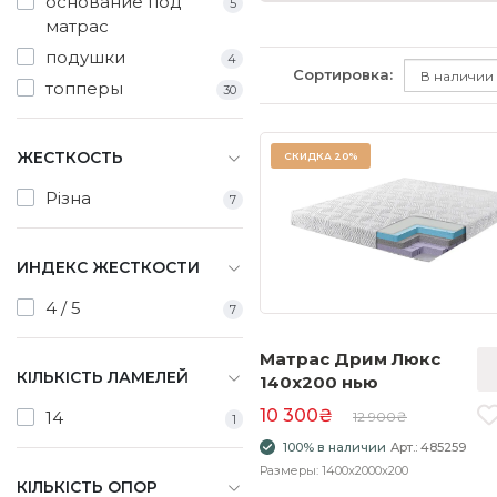
основание под
5
матрас
подушки
4
Сортировка:
топперы
30
ЖЕСТКОСТЬ
СКИДКА
20%
Різна
7
ИНДЕКС ЖЕСТКОСТИ
4 / 5
7
Матрас Дрим Люкс
КІЛЬКІСТЬ ЛАМЕЛЕЙ
140x200 нью
10 300₴
14
12 900₴
1
100% в наличии
Арт.: 485259
Размеры: 1400x2000x200
КІЛЬКІСТЬ ОПОР