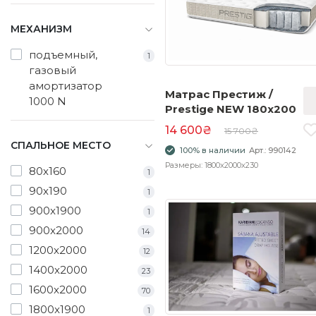
МЕХАНИЗМ
подъемный,
1
газовый
амортизатор
Матрас Престиж /
1000 N
Prestige NEW 180x200
14 600₴
15 700₴
СПАЛЬНОЕ МЕСТО
100% в наличии
Арт.: 990142
Размеры: 1800x2000x230
80х160
1
90х190
1
900x1900
1
900x2000
14
1200x2000
12
1400x2000
23
1600x2000
70
1800x1900
1