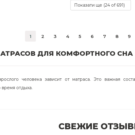
Показати ще (
24
of 691)
1
2
3
4
5
6
7
8
9
АТРАСОВ ДЛЯ КОМФОРТНОГО СНА
зрослого человека зависит от матраса. Это важная сос
о время отдыха.
м параметрам:
щего;
СВЕЖИЕ ОТЗЫ